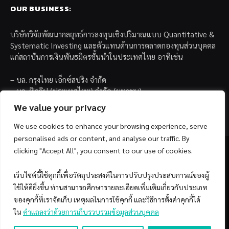
OUR BUSINESS:
บริษัทวิจัยพัฒนากลยุทธ์การลงทุนเชิงปริมาณแบบ Quantitative &
Systematic Investing และตัวแทนด้านการตลาดกองทุนส่วนบุคคล
แก่สถาบันการเงินพันธมิตรชั้นนำในประเทศไทย อาทิเช่น
– บล. กรุงไทย เอ็กซ์สปริง จำกัด
– บล. ฟิลลิป (ประเทศไทย) จำกัด (มหาชน)
– บล. บียอนด์ จำกัด (มหาชน)
We value your privacy
We use cookies to enhance your browsing experience, serve
personalised ads or content, and analyse our traffic. By
clicking "Accept All", you consent to our use of cookies.
เว็บไซต์นี้ใช้คุกกี้เพื่อวัตถุประสงค์ในการปรับปรุงประสบการณ์ของผู้
Facebook
YouTube
ใช้ให้ดียิ่งขึ้น ท่านสามารถศึกษารายละเอียดเพิ่มเติมเกี่ยวกับประเภท
ของคุกกี้ที่เราจัดเก็บ เหตุผลในการใช้คุกกี้ และวิธีการตั้งค่าคุกกี้ได้
© 2026 Copyright by SiamQuant.
ใน
คำแถลงว่าด้วยการเก็บรวบรวมข้อมูลส่วนบุคคล