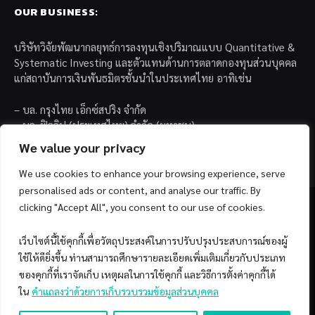
OUR BUSINESS:
บริษัทวิจัยพัฒนากลยุทธ์การลงทุนเชิงปริมาณแบบ Quantitative &
Systematic Investing และตัวแทนด้านการตลาดกองทุนส่วนบุคคล
แก่สถาบันการเงินพันธมิตรชั้นนำในประเทศไทย อาทิเช่น
– บล. กรุงไทย เอ็กซ์สปริง จำกัด
– บล. ฟิลลิป (ประเทศไทย) จำกัด (มหาชน)
– บล. บียอนด์ จำกัด (มหาชน)
We value your privacy
We use cookies to enhance your browsing experience, serve
personalised ads or content, and analyse our traffic. By
clicking "Accept All", you consent to our use of cookies.
เว็บไซต์นี้ใช้คุกกี้เพื่อวัตถุประสงค์ในการปรับปรุงประสบการณ์ของผู้
Facebook
YouTube
ใช้ให้ดียิ่งขึ้น ท่านสามารถศึกษารายละเอียดเพิ่มเติมเกี่ยวกับประเภท
ของคุกกี้ที่เราจัดเก็บ เหตุผลในการใช้คุกกี้ และวิธีการตั้งค่าคุกกี้ได้
© 2026 Copyright by SiamQuant.
ใน
คำแถลงว่าด้วยการเก็บรวบรวมข้อมูลส่วนบุคคล