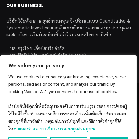
OUR BUSINESS:
บริษัทวิจัยพัฒนากลยุทธ์การลงทุนเชิงปริมาณแบบ Quantitative &
Systematic Investing และตัวแทนด้านการตลาดกองทุนส่วนบุคคล
แก่สถาบันการเงินพันธมิตรชั้นนำในประเทศไทย อาทิเช่น
– บล. กรุงไทย เอ็กซ์สปริง จำกัด
– บล. ฟิลลิป (ประเทศไทย) จำกัด (มหาชน)
– บล. บียอนด์ จำกัด (มหาชน)
We value your privacy
We use cookies to enhance your browsing experience, serve
personalised ads or content, and analyse our traffic. By
clicking "Accept All", you consent to our use of cookies.
เว็บไซต์นี้ใช้คุกกี้เพื่อวัตถุประสงค์ในการปรับปรุงประสบการณ์ของผู้
Facebook
YouTube
ใช้ให้ดียิ่งขึ้น ท่านสามารถศึกษารายละเอียดเพิ่มเติมเกี่ยวกับประเภท
ของคุกกี้ที่เราจัดเก็บ เหตุผลในการใช้คุกกี้ และวิธีการตั้งค่าคุกกี้ได้
© 2026 Copyright by SiamQuant.
ใน
คำแถลงว่าด้วยการเก็บรวบรวมข้อมูลส่วนบุคคล