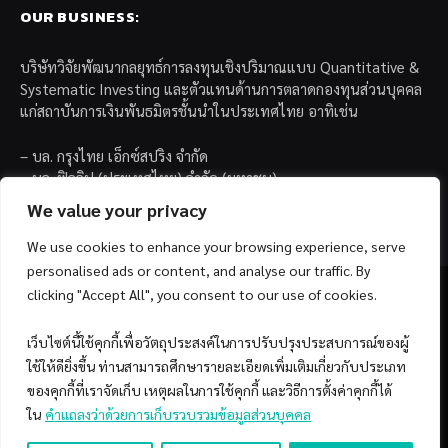
OUR BUSINESS:
บริษัทวิจัยพัฒนากลยุทธ์การลงทุนเชิงปริมาณแบบ Quantitative &
Systematic Investing และตัวแทนด้านการตลาดกองทุนส่วนบุคคล
แก่สถาบันการเงินพันธมิตรชั้นนำในประเทศไทย อาทิเช่น
– บล. กรุงไทย เอ็กซ์สปริง จำกัด
– บล. ฟิลลิป (ประเทศไทย) จำกัด (มหาชน)
– บล. บียอนด์ จำกัด (มหาชน)
We value your privacy
We use cookies to enhance your browsing experience, serve
personalised ads or content, and analyse our traffic. By
clicking "Accept All", you consent to our use of cookies.
เว็บไซต์นี้ใช้คุกกี้เพื่อวัตถุประสงค์ในการปรับปรุงประสบการณ์ของผู้
Facebook
YouTube
ใช้ให้ดียิ่งขึ้น ท่านสามารถศึกษารายละเอียดเพิ่มเติมเกี่ยวกับประเภท
ของคุกกี้ที่เราจัดเก็บ เหตุผลในการใช้คุกกี้ และวิธีการตั้งค่าคุกกี้ได้
© 2026 Copyright by SiamQuant.
ใน
คำแถลงว่าด้วยการเก็บรวบรวมข้อมูลส่วนบุคคล