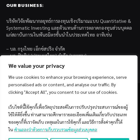
OUR BUSINESS:
บริษัทวิจัยพัฒนากลยุทธ์การลงทุนเชิงปริมาณแบบ Quantitative &
Systematic Investing และตัวแทนด้านการตลาดกองทุนส่วนบุคคล
แก่สถาบันการเงินพันธมิตรชั้นนำในประเทศไทย อาทิเช่น
– บล. กรุงไทย เอ็กซ์สปริง จำกัด
– บล. ฟิลลิป (ประเทศไทย) จำกัด (มหาชน)
– บล. บียอนด์ จำกัด (มหาชน)
We value your privacy
We use cookies to enhance your browsing experience, serve
personalised ads or content, and analyse our traffic. By
clicking "Accept All", you consent to our use of cookies.
เว็บไซต์นี้ใช้คุกกี้เพื่อวัตถุประสงค์ในการปรับปรุงประสบการณ์ของผู้
Facebook
YouTube
ใช้ให้ดียิ่งขึ้น ท่านสามารถศึกษารายละเอียดเพิ่มเติมเกี่ยวกับประเภท
ของคุกกี้ที่เราจัดเก็บ เหตุผลในการใช้คุกกี้ และวิธีการตั้งค่าคุกกี้ได้
© 2026 Copyright by SiamQuant.
ใน
คำแถลงว่าด้วยการเก็บรวบรวมข้อมูลส่วนบุคคล