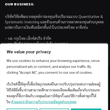
OUR BUSINESS:
บริษัทวิจัยพัฒนากลยุทธ์การลงทุนเชิงปริมาณแบบ Quantitative &
Systematic Investing และตัวแทนด้านการตลาดกองทุนส่วนบุคคล
แก่สถาบันการเงินพันธมิตรชั้นนำในประเทศไทย อาทิเช่น
– บล. กรุงไทย เอ็กซ์สปริง จำกัด
– บล. ฟิลลิป (ประเทศไทย) จำกัด (มหาชน)
– บล. บียอนด์ จำกัด (มหาชน)
We value your privacy
We use cookies to enhance your browsing experience, serve
personalised ads or content, and analyse our traffic. By
clicking "Accept All", you consent to our use of cookies.
เว็บไซต์นี้ใช้คุกกี้เพื่อวัตถุประสงค์ในการปรับปรุงประสบการณ์ของผู้
Facebook
YouTube
ใช้ให้ดียิ่งขึ้น ท่านสามารถศึกษารายละเอียดเพิ่มเติมเกี่ยวกับประเภท
ของคุกกี้ที่เราจัดเก็บ เหตุผลในการใช้คุกกี้ และวิธีการตั้งค่าคุกกี้ได้
© 2026 Copyright by SiamQuant.
ใน
คำแถลงว่าด้วยการเก็บรวบรวมข้อมูลส่วนบุคคล