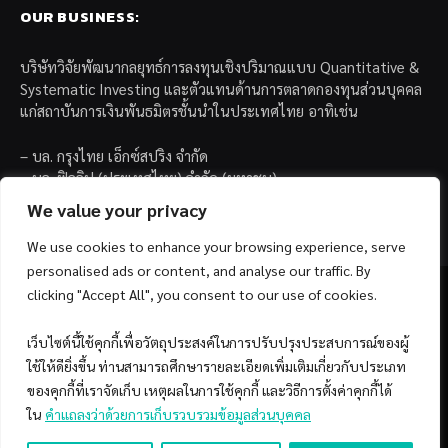
OUR BUSINESS:
บริษัทวิจัยพัฒนากลยุทธ์การลงทุนเชิงปริมาณแบบ Quantitative &
Systematic Investing และตัวแทนด้านการตลาดกองทุนส่วนบุคคล
แก่สถาบันการเงินพันธมิตรชั้นนำในประเทศไทย อาทิเช่น
– บล. กรุงไทย เอ็กซ์สปริง จำกัด
– บล. ฟิลลิป (ประเทศไทย) จำกัด (มหาชน)
– บล. บียอนด์ จำกัด (มหาชน)
We value your privacy
We use cookies to enhance your browsing experience, serve
personalised ads or content, and analyse our traffic. By
clicking "Accept All", you consent to our use of cookies.
เว็บไซต์นี้ใช้คุกกี้เพื่อวัตถุประสงค์ในการปรับปรุงประสบการณ์ของผู้
Facebook
YouTube
ใช้ให้ดียิ่งขึ้น ท่านสามารถศึกษารายละเอียดเพิ่มเติมเกี่ยวกับประเภท
ของคุกกี้ที่เราจัดเก็บ เหตุผลในการใช้คุกกี้ และวิธีการตั้งค่าคุกกี้ได้
© 2026 Copyright by SiamQuant.
ใน
คำแถลงว่าด้วยการเก็บรวบรวมข้อมูลส่วนบุคคล