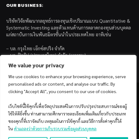
OUR BUSINESS:
บริษัทวิจัยพัฒนากลยุทธ์การลงทุนเชิงปริมาณแบบ Quantitative &
Systematic Investing และตัวแทนด้านการตลาดกองทุนส่วนบุคคล
แก่สถาบันการเงินพันธมิตรชั้นนำในประเทศไทย อาทิเช่น
– บล. กรุงไทย เอ็กซ์สปริง จำกัด
– บล. ฟิลลิป (ประเทศไทย) จำกัด (มหาชน)
– บล. บียอนด์ จำกัด (มหาชน)
We value your privacy
We use cookies to enhance your browsing experience, serve
personalised ads or content, and analyse our traffic. By
clicking "Accept All", you consent to our use of cookies.
เว็บไซต์นี้ใช้คุกกี้เพื่อวัตถุประสงค์ในการปรับปรุงประสบการณ์ของผู้
Facebook
YouTube
ใช้ให้ดียิ่งขึ้น ท่านสามารถศึกษารายละเอียดเพิ่มเติมเกี่ยวกับประเภท
ของคุกกี้ที่เราจัดเก็บ เหตุผลในการใช้คุกกี้ และวิธีการตั้งค่าคุกกี้ได้
© 2026 Copyright by SiamQuant.
ใน
คำแถลงว่าด้วยการเก็บรวบรวมข้อมูลส่วนบุคคล