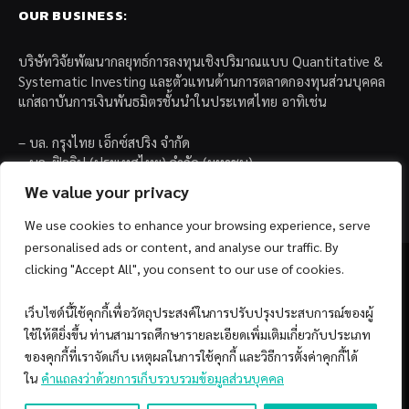
OUR BUSINESS:
บริษัทวิจัยพัฒนากลยุทธ์การลงทุนเชิงปริมาณแบบ Quantitative &
Systematic Investing และตัวแทนด้านการตลาดกองทุนส่วนบุคคล
แก่สถาบันการเงินพันธมิตรชั้นนำในประเทศไทย อาทิเช่น
– บล. กรุงไทย เอ็กซ์สปริง จำกัด
– บล. ฟิลลิป (ประเทศไทย) จำกัด (มหาชน)
– บล. บียอนด์ จำกัด (มหาชน)
We value your privacy
We use cookies to enhance your browsing experience, serve
personalised ads or content, and analyse our traffic. By
clicking "Accept All", you consent to our use of cookies.
เว็บไซต์นี้ใช้คุกกี้เพื่อวัตถุประสงค์ในการปรับปรุงประสบการณ์ของผู้
Facebook
YouTube
ใช้ให้ดียิ่งขึ้น ท่านสามารถศึกษารายละเอียดเพิ่มเติมเกี่ยวกับประเภท
ของคุกกี้ที่เราจัดเก็บ เหตุผลในการใช้คุกกี้ และวิธีการตั้งค่าคุกกี้ได้
© 2026 Copyright by SiamQuant.
ใน
คำแถลงว่าด้วยการเก็บรวบรวมข้อมูลส่วนบุคคล