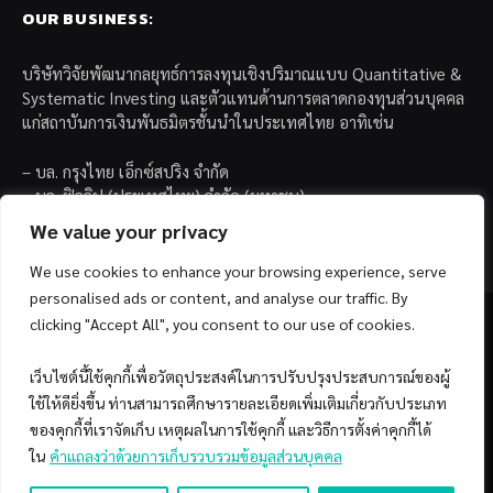
OUR BUSINESS:
บริษัทวิจัยพัฒนากลยุทธ์การลงทุนเชิงปริมาณแบบ Quantitative &
Systematic Investing และตัวแทนด้านการตลาดกองทุนส่วนบุคคล
แก่สถาบันการเงินพันธมิตรชั้นนำในประเทศไทย อาทิเช่น
– บล. กรุงไทย เอ็กซ์สปริง จำกัด
– บล. ฟิลลิป (ประเทศไทย) จำกัด (มหาชน)
– บล. บียอนด์ จำกัด (มหาชน)
We value your privacy
We use cookies to enhance your browsing experience, serve
personalised ads or content, and analyse our traffic. By
clicking "Accept All", you consent to our use of cookies.
เว็บไซต์นี้ใช้คุกกี้เพื่อวัตถุประสงค์ในการปรับปรุงประสบการณ์ของผู้
Facebook
YouTube
ใช้ให้ดียิ่งขึ้น ท่านสามารถศึกษารายละเอียดเพิ่มเติมเกี่ยวกับประเภท
ของคุกกี้ที่เราจัดเก็บ เหตุผลในการใช้คุกกี้ และวิธีการตั้งค่าคุกกี้ได้
© 2026 Copyright by SiamQuant.
ใน
คำแถลงว่าด้วยการเก็บรวบรวมข้อมูลส่วนบุคคล