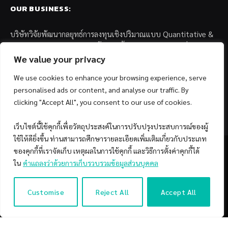
OUR BUSINESS:
บริษัทวิจัยพัฒนากลยุทธ์การลงทุนเชิงปริมาณแบบ Quantitative &
Systematic Investing และตัวแทนด้านการตลาดกองทุนส่วนบุคคล
แก่สถาบันการเงินพันธมิตรชั้นนำในประเทศไทย อาทิเช่น
We value your privacy
We use cookies to enhance your browsing experience, serve
– บล. กรุงไทย เอ็กซ์สปริง จำกัด
personalised ads or content, and analyse our traffic. By
– บล. ฟิลลิป (ประเทศไทย) จำกัด (มหาชน)
– บล. บียอนด์ จำกัด (มหาชน)
clicking "Accept All", you consent to our use of cookies.
เว็บไซต์นี้ใช้คุกกี้เพื่อวัตถุประสงค์ในการปรับปรุงประสบการณ์ของผู้
ใช้ให้ดียิ่งขึ้น ท่านสามารถศึกษารายละเอียดเพิ่มเติมเกี่ยวกับประเภท
ของคุกกี้ที่เราจัดเก็บ เหตุผลในการใช้คุกกี้ และวิธีการตั้งค่าคุกกี้ได้
ใน
คำแถลงว่าด้วยการเก็บรวบรวมข้อมูลส่วนบุคคล
Facebook
YouTube
Customise
Reject All
Accept All
© 2026 Copyright by SiamQuant.