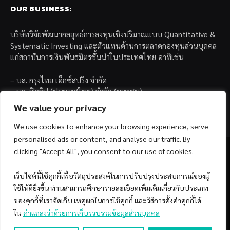
OUR BUSINESS:
บริษัทวิจัยพัฒนากลยุทธ์การลงทุนเชิงปริมาณแบบ Quantitative &
Systematic Investing และตัวแทนด้านการตลาดกองทุนส่วนบุคคล
แก่สถาบันการเงินพันธมิตรชั้นนำในประเทศไทย อาทิเช่น
– บล. กรุงไทย เอ็กซ์สปริง จำกัด
– บล. ฟิลลิป (ประเทศไทย) จำกัด (มหาชน)
– บล. บียอนด์ จำกัด (มหาชน)
We value your privacy
We use cookies to enhance your browsing experience, serve
personalised ads or content, and analyse our traffic. By
clicking "Accept All", you consent to our use of cookies.
เว็บไซต์นี้ใช้คุกกี้เพื่อวัตถุประสงค์ในการปรับปรุงประสบการณ์ของผู้
Facebook
YouTube
ใช้ให้ดียิ่งขึ้น ท่านสามารถศึกษารายละเอียดเพิ่มเติมเกี่ยวกับประเภท
ของคุกกี้ที่เราจัดเก็บ เหตุผลในการใช้คุกกี้ และวิธีการตั้งค่าคุกกี้ได้
© 2026 Copyright by SiamQuant.
ใน
คำแถลงว่าด้วยการเก็บรวบรวมข้อมูลส่วนบุคคล