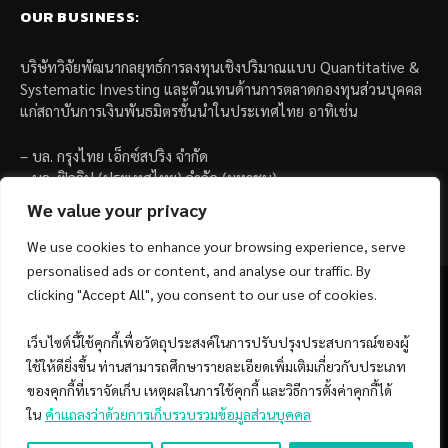
OUR BUSINESS:
บริษัทวิจัยพัฒนากลยุทธ์การลงทุนเชิงปริมาณแบบ Quantitative &
Systematic Investing และตัวแทนด้านการตลาดกองทุนส่วนบุคคล
แก่สถาบันการเงินพันธมิตรชั้นนำในประเทศไทย อาทิเช่น
– บล. กรุงไทย เอ็กซ์สปริง จำกัด
– บล. ฟิลลิป (ประเทศไทย) จำกัด (มหาชน)
– บล. บียอนด์ จำกัด (มหาชน)
We value your privacy
We use cookies to enhance your browsing experience, serve
personalised ads or content, and analyse our traffic. By
clicking "Accept All", you consent to our use of cookies.
เว็บไซต์นี้ใช้คุกกี้เพื่อวัตถุประสงค์ในการปรับปรุงประสบการณ์ของผู้
Facebook
YouTube
ใช้ให้ดียิ่งขึ้น ท่านสามารถศึกษารายละเอียดเพิ่มเติมเกี่ยวกับประเภท
ของคุกกี้ที่เราจัดเก็บ เหตุผลในการใช้คุกกี้ และวิธีการตั้งค่าคุกกี้ได้
© 2026 Copyright by SiamQuant.
ใน
คำแถลงว่าด้วยการเก็บรวบรวมข้อมูลส่วนบุคคล