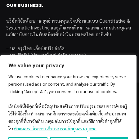
OUR BUSINESS:
บริษัทวิจัยพัฒนากลยุทธ์การลงทุนเชิงปริมาณแบบ Quantitative &
Systematic Investing และตัวแทนด้านการตลาดกองทุนส่วนบุคคล
แก่สถาบันการเงินพันธมิตรชั้นนำในประเทศไทย อาทิเช่น
– บล. กรุงไทย เอ็กซ์สปริง จำกัด
– บล. ฟิลลิป (ประเทศไทย) จำกัด (มหาชน)
– บล. บียอนด์ จำกัด (มหาชน)
We value your privacy
We use cookies to enhance your browsing experience, serve
personalised ads or content, and analyse our traffic. By
clicking "Accept All", you consent to our use of cookies.
เว็บไซต์นี้ใช้คุกกี้เพื่อวัตถุประสงค์ในการปรับปรุงประสบการณ์ของผู้
Facebook
YouTube
ใช้ให้ดียิ่งขึ้น ท่านสามารถศึกษารายละเอียดเพิ่มเติมเกี่ยวกับประเภท
ของคุกกี้ที่เราจัดเก็บ เหตุผลในการใช้คุกกี้ และวิธีการตั้งค่าคุกกี้ได้
© 2026 Copyright by SiamQuant.
ใน
คำแถลงว่าด้วยการเก็บรวบรวมข้อมูลส่วนบุคคล