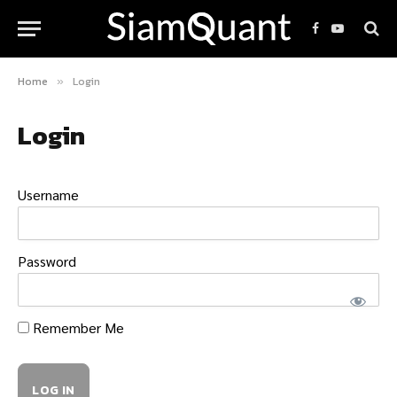
Facebook
YouTube
Home
Login
»
Login
Username
Password
Remember Me