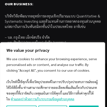
OUR BUSINESS:
บริษัทวิจัยพัฒนากลยุทธ์การลงทุนเชิงปริมาณแบบ Quantitative &
Systematic Investing และตัวแทนด้านการตลาดกองทุนส่วนบุคคล
แก่สถาบันการเงินพันธมิตรชั้นนำในประเทศไทย อาทิเช่น
– บล. กรุงไทย เอ็กซ์สปริง จำกัด
– บล. ฟิลลิป (ประเทศไทย) จำกัด (มหาชน)
– บล. บียอนด์ จำกัด (มหาชน)
We value your privacy
We use cookies to enhance your browsing experience, serve
personalised ads or content, and analyse our traffic. By
clicking "Accept All", you consent to our use of cookies.
เว็บไซต์นี้ใช้คุกกี้เพื่อวัตถุประสงค์ในการปรับปรุงประสบการณ์ของผู้
Facebook
YouTube
ใช้ให้ดียิ่งขึ้น ท่านสามารถศึกษารายละเอียดเพิ่มเติมเกี่ยวกับประเภท
ของคุกกี้ที่เราจัดเก็บ เหตุผลในการใช้คุกกี้ และวิธีการตั้งค่าคุกกี้ได้
© 2026 Copyright by SiamQuant.
ใน
คำแถลงว่าด้วยการเก็บรวบรวมข้อมูลส่วนบุคคล