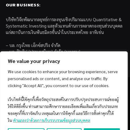
OUR BUSINESS:
บริษัทวิจัยพัฒนากลยุทธ์การลงทุนเชิงปริมาณแบบ Quantitative &
Systematic Investing และตัวแทนด้านการตลาดกองทุนส่วนบุคคล
แก่สถาบันการเงินพันธมิตรชั้นนำในประเทศไทย อาทิเช่น
– บล. กรุงไทย เอ็กซ์สปริง จำกัด
– บล. ฟิลลิป (ประเทศไทย) จำกัด (มหาชน)
– บล. บียอนด์ จำกัด (มหาชน)
We value your privacy
We use cookies to enhance your browsing experience, serve
personalised ads or content, and analyse our traffic. By
clicking "Accept All", you consent to our use of cookies.
เว็บไซต์นี้ใช้คุกกี้เพื่อวัตถุประสงค์ในการปรับปรุงประสบการณ์ของผู้
Facebook
YouTube
ใช้ให้ดียิ่งขึ้น ท่านสามารถศึกษารายละเอียดเพิ่มเติมเกี่ยวกับประเภท
ของคุกกี้ที่เราจัดเก็บ เหตุผลในการใช้คุกกี้ และวิธีการตั้งค่าคุกกี้ได้
© 2026 Copyright by SiamQuant.
ใน
คำแถลงว่าด้วยการเก็บรวบรวมข้อมูลส่วนบุคคล