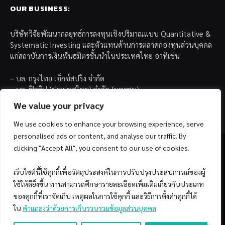
OUR BUSINESS:
บริษัทวิจัยพัฒนากลยุทธ์การลงทุนเชิงปริมาณแบบ Quantitative &
Systematic Investing และตัวแทนด้านการตลาดกองทุนส่วนบุคคล
แก่สถาบันการเงินพันธมิตรชั้นนำในประเทศไทย อาทิเช่น
– บล. กรุงไทย เอ็กซ์สปริง จำกัด
– บล. ฟิลลิป (ประเทศไทย) จำกัด (มหาชน)
– บล. บียอนด์ จำกัด (มหาชน)
We value your privacy
We use cookies to enhance your browsing experience, serve
personalised ads or content, and analyse our traffic. By
clicking "Accept All", you consent to our use of cookies.
เว็บไซต์นี้ใช้คุกกี้เพื่อวัตถุประสงค์ในการปรับปรุงประสบการณ์ของผู้
Facebook
YouTube
ใช้ให้ดียิ่งขึ้น ท่านสามารถศึกษารายละเอียดเพิ่มเติมเกี่ยวกับประเภท
ของคุกกี้ที่เราจัดเก็บ เหตุผลในการใช้คุกกี้ และวิธีการตั้งค่าคุกกี้ได้
© 2026 Copyright by SiamQuant.
ใน
คำแถลงว่าด้วยการเก็บรวบรวมข้อมูลส่วนบุคคล