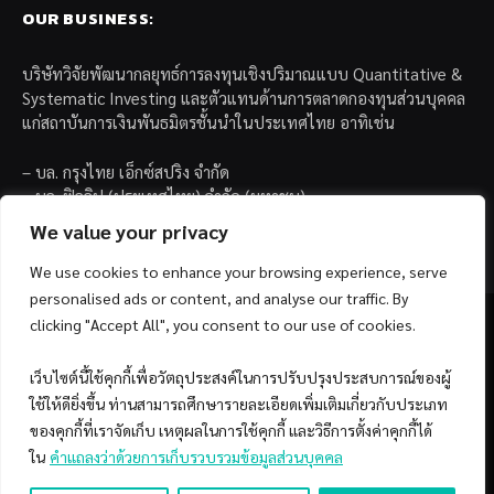
OUR BUSINESS:
บริษัทวิจัยพัฒนากลยุทธ์การลงทุนเชิงปริมาณแบบ Quantitative &
Systematic Investing และตัวแทนด้านการตลาดกองทุนส่วนบุคคล
แก่สถาบันการเงินพันธมิตรชั้นนำในประเทศไทย อาทิเช่น
– บล. กรุงไทย เอ็กซ์สปริง จำกัด
– บล. ฟิลลิป (ประเทศไทย) จำกัด (มหาชน)
– บล. บียอนด์ จำกัด (มหาชน)
We value your privacy
We use cookies to enhance your browsing experience, serve
personalised ads or content, and analyse our traffic. By
clicking "Accept All", you consent to our use of cookies.
เว็บไซต์นี้ใช้คุกกี้เพื่อวัตถุประสงค์ในการปรับปรุงประสบการณ์ของผู้
Facebook
YouTube
ใช้ให้ดียิ่งขึ้น ท่านสามารถศึกษารายละเอียดเพิ่มเติมเกี่ยวกับประเภท
ของคุกกี้ที่เราจัดเก็บ เหตุผลในการใช้คุกกี้ และวิธีการตั้งค่าคุกกี้ได้
© 2026 Copyright by SiamQuant.
ใน
คำแถลงว่าด้วยการเก็บรวบรวมข้อมูลส่วนบุคคล