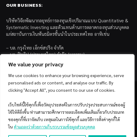
OUR BUSINESS:
บริษัทวิจัยพัฒนากลยุทธ์การลงทุนเชิงปริมาณแบบ Quantitative &
Systematic Investing และตัวแทนด้านการตลาดกองทุนส่วนบุคคล
แก่สถาบันการเงินพันธมิตรชั้นนำในประเทศไทย อาทิเช่น
– บล. กรุงไทย เอ็กซ์สปริง จำกัด
– บล. ฟิลลิป (ประเทศไทย) จำกัด (มหาชน)
– บล. บียอนด์ จำกัด (มหาชน)
We value your privacy
We use cookies to enhance your browsing experience, serve
personalised ads or content, and analyse our traffic. By
clicking "Accept All", you consent to our use of cookies.
เว็บไซต์นี้ใช้คุกกี้เพื่อวัตถุประสงค์ในการปรับปรุงประสบการณ์ของผู้
Facebook
YouTube
ใช้ให้ดียิ่งขึ้น ท่านสามารถศึกษารายละเอียดเพิ่มเติมเกี่ยวกับประเภท
ของคุกกี้ที่เราจัดเก็บ เหตุผลในการใช้คุกกี้ และวิธีการตั้งค่าคุกกี้ได้
© 2026 Copyright by SiamQuant.
ใน
คำแถลงว่าด้วยการเก็บรวบรวมข้อมูลส่วนบุคคล