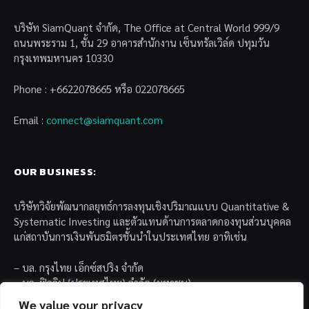
บริษัท SiamQuant จำกัด, The Office at Central World 999/9
ถนนพระราม 1, ชั้น 29 อาคารสำนักงาน เซ็นทรัลเวิล์ด ปทุมวัน
กรุงเทพมหานคร 10330
Phone : +6622078665 หรือ 022078665
Email :
connect@siamquant.com
OUR BUSINESS:
บริษัทวิจัยพัฒนากลยุทธ์การลงทุนเชิงปริมาณแบบ Quantitative &
Systematic Investing และตัวแทนด้านการตลาดกองทุนส่วนบุคคล
แก่สถาบันการเงินพันธมิตรชั้นนำในประเทศไทย อาทิเช่น
– บล. กรุงไทย เอ็กซ์สปริง จำกัด
– บล. ฟิลลิป (ประเทศไทย) จำกัด (มหาชน)
– บล. บียอนด์ จำกัด (มหาชน)
We value your privacy