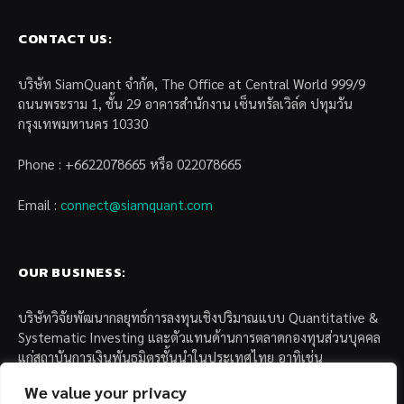
CONTACT US:
บริษัท SiamQuant จำกัด, The Office at Central World 999/9
ถนนพระราม 1, ชั้น 29 อาคารสำนักงาน เซ็นทรัลเวิล์ด ปทุมวัน
กรุงเทพมหานคร 10330
Phone : +6622078665 หรือ 022078665
Email :
connect@siamquant.com
OUR BUSINESS:
บริษัทวิจัยพัฒนากลยุทธ์การลงทุนเชิงปริมาณแบบ Quantitative &
Systematic Investing และตัวแทนด้านการตลาดกองทุนส่วนบุคคล
แก่สถาบันการเงินพันธมิตรชั้นนำในประเทศไทย อาทิเช่น
We value your privacy
– บล. กรุงไทย เอ็กซ์สปริง จำกัด