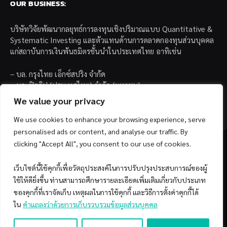
OUR BUSINESS:
บริษัทวิจัยพัฒนากลยุทธ์การลงทุนเชิงปริมาณแบบ Quantitative &
Systematic Investing และตัวแทนด้านการตลาดกองทุนส่วนบุคคล
แก่สถาบันการเงินพันธมิตรชั้นนำในประเทศไทย อาทิเช่น
– บล. กรุงไทย เอ็กซ์สปริง จำกัด
– บล. ฟิลลิป (ประเทศไทย) จำกัด (มหาชน)
– บล. บียอนด์ จำกัด (มหาชน)
We value your privacy
We use cookies to enhance your browsing experience, serve
personalised ads or content, and analyse our traffic. By
clicking "Accept All", you consent to our use of cookies.
เว็บไซต์นี้ใช้คุกกี้เพื่อวัตถุประสงค์ในการปรับปรุงประสบการณ์ของผู้
Facebook
YouTube
ใช้ให้ดียิ่งขึ้น ท่านสามารถศึกษารายละเอียดเพิ่มเติมเกี่ยวกับประเภท
ของคุกกี้ที่เราจัดเก็บ เหตุผลในการใช้คุกกี้ และวิธีการตั้งค่าคุกกี้ได้
© 2026 Copyright by SiamQuant.
ใน
คำแถลงว่าด้วยการเก็บรวบรวมข้อมูลส่วนบุคคล