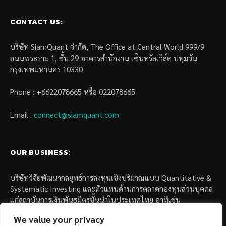
CONTACT US:
บริษัท SiamQuant จำกัด, The Office at Central World 999/9
ถนนพระราม 1, ชั้น 29 อาคารสำนักงาน เซ็นทรัลเวิล์ด ปทุมวัน
กรุงเทพมหานคร 10330
Phone : +6622078665 หรือ 022078665
Email :
connect@siamquant.com
OUR BUSINESS:
บริษัทวิจัยพัฒนากลยุทธ์การลงทุนเชิงปริมาณแบบ Quantitative &
Systematic Investing และตัวแทนด้านการตลาดกองทุนส่วนบุคคล
แก่สถาบันการเงินพันธมิตรชั้นนำในประเทศไทย อาทิเช่น
We value your privacy
– บล. กรุงไทย เอ็กซ์สปริง จำกัด