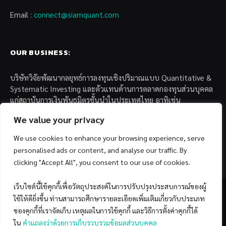
Email :
connect@siamquant.com
OUR BUSINESS:
บริษัทวิจัยพัฒนากลยุทธ์การลงทุนเชิงปริมาณแบบ Quantitative &
Systematic Investing และตัวแทนด้านการตลาดกองทุนส่วนบุคคล
แก่สถาบันการเงินพันธมิตรชั้นนำในประเทศไทย อาทิเช่น
We value your privacy
– บล. กรุงไทย เอ็กซ์สปริง จำกัด
– บล. ฟิลลิป (ประเทศไทย) จำกัด (มหาชน)
We use cookies to enhance your browsing experience, serve
– บล. บียอนด์ จำกัด (มหาชน)
personalised ads or content, and analyse our traffic. By
clicking "Accept All", you consent to our use of cookies.
เว็บไซต์นี้ใช้คุกกี้เพื่อวัตถุประสงค์ในการปรับปรุงประสบการณ์ของผู้
ใช้ให้ดียิ่งขึ้น ท่านสามารถศึกษารายละเอียดเพิ่มเติมเกี่ยวกับประเภท
ของคุกกี้ที่เราจัดเก็บ เหตุผลในการใช้คุกกี้ และวิธีการตั้งค่าคุกกี้ได้
Facebook
YouTube
ใน
คำแถลงว่าด้วยการเก็บรวบรวมข้อมูลส่วนบุคคล