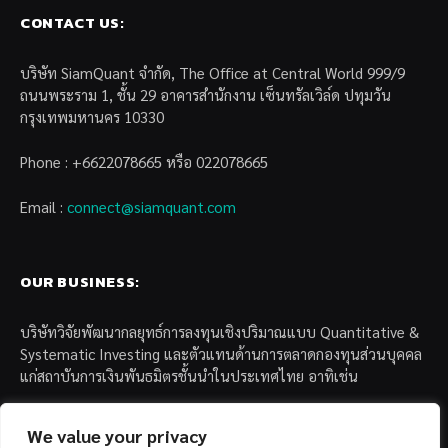
CONTACT US:
บริษัท SiamQuant จำกัด, The Office at Central World 999/9
ถนนพระราม 1, ชั้น 29 อาคารสำนักงาน เซ็นทรัลเวิล์ด ปทุมวัน
กรุงเทพมหานคร 10330
Phone : +6622078665 หรือ 022078665
Email :
connect@siamquant.com
OUR BUSINESS:
บริษัทวิจัยพัฒนากลยุทธ์การลงทุนเชิงปริมาณแบบ Quantitative &
Systematic Investing และตัวแทนด้านการตลาดกองทุนส่วนบุคคล
แก่สถาบันการเงินพันธมิตรชั้นนำในประเทศไทย อาทิเช่น
– บล. กรุงไทย เอ็กซ์สปริง จำกัด
We value your privacy
– บล. ฟิลลิป (ประเทศไทย) จำกัด (มหาชน)