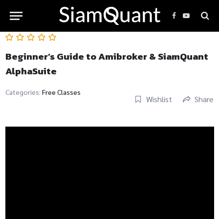
Facebook
YouTube
Beginner’s Guide to Amibroker & SiamQuant
AlphaSuite
Categories:
Free Classes
Wishlist
Share