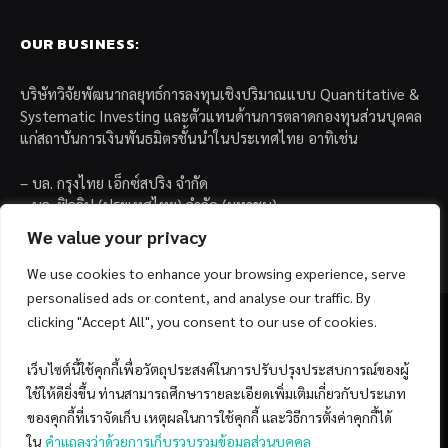
OUR BUSINESS:
บริษัทวิจัยพัฒนากลยุทธ์การลงทุนเชิงปริมาณแบบ Quantitative &
Systematic Investing และตัวแทนด้านการตลาดกองทุนส่วนบุคคล
แก่สถาบันการเงินพันธมิตรชั้นนำในประเทศไทย อาทิเช่น
– บล. กรุงไทย เอ็กซ์สปริง จำกัด
– บล. ฟิลลิป (ประเทศไทย) จำกัด (มหาชน)
– บล. บียอนด์ จำกัด (มหาชน)
We value your privacy
We use cookies to enhance your browsing experience, serve
personalised ads or content, and analyse our traffic. By
clicking "Accept All", you consent to our use of cookies.
เว็บไซต์นี้ใช้คุกกี้เพื่อวัตถุประสงค์ในการปรับปรุงประสบการณ์ของผู้
Facebook
YouTube
ใช้ให้ดียิ่งขึ้น ท่านสามารถศึกษารายละเอียดเพิ่มเติมเกี่ยวกับประเภท
ของคุกกี้ที่เราจัดเก็บ เหตุผลในการใช้คุกกี้ และวิธีการตั้งค่าคุกกี้ได้
© 2026 Copyright by SiamQuant.
ใน
คำแถลงว่าด้วยการเก็บรวบรวมข้อมูลส่วนบุคคล