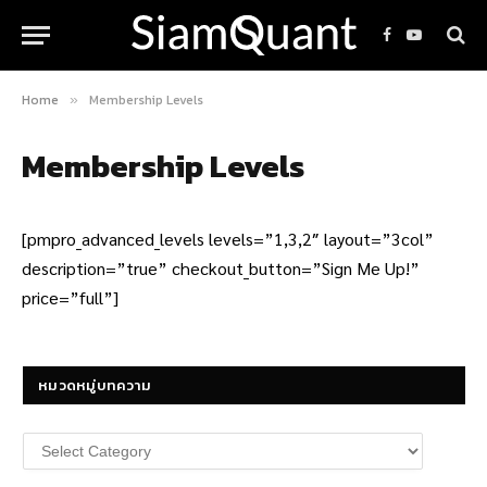
Facebook
YouTube
Home
Membership Levels
»
Membership Levels
[pmpro_advanced_levels levels=”1,3,2″ layout=”3col”
description=”true” checkout_button=”Sign Me Up!”
price=”full”]
หมวดหมู่บทความ
หมวด
หมู่