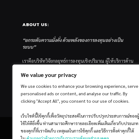
ABOUT US:
“ยกระดับความมั่งคั่ง ด้วยพลังของการลงทุนอย่างเป็น
ระบบ”
เราคือบริษัทวิจัยกลยุทธ์การลงทุนเชิงปริมาณ ผู้ให้บริการด้าน
การลงทุนอย่างเป็นระบบ และตัวแทนด้านการตลาดกองทุน
We value your privacy
ส่วนบุคคล ซึ่งมีเป้าหมายที่จะช่วยเหลือให้นักลงทุนไทย
ประสบกับความสำเร็จอย่างยั่งยืนตามเป้าหมายที่ได้ตั้งเอาไว้
We use cookies to enhance your browsing experience, serve
ด้วยแนวคิดและกระบวนการลงทุนอย่างเป็นระบบแบบ
personalised ads or content, and analyse our traffic. By
Quantitative & Systematic Investing
clicking "Accept All", you consent to our use of cookies.
เว็บไซต์นี้ใช้คุกกี้เพื่อวัตถุประสงค์ในการปรับปรุงประสบการณ์ของผู
ใช้ให้ดียิ่งขึ้น ท่านสามารถศึกษารายละเอียดเพิ่มเติมเกี่ยวกับประเภท
ของคุกกี้ที่เราจัดเก็บ เหตุผลในการใช้คุกกี้ และวิธีการตั้งค่าคุกกี้ได้
ใน
คำแถลงว่าด้วยการเก็บรวบรวมข้อมูลส่วนบุคคล