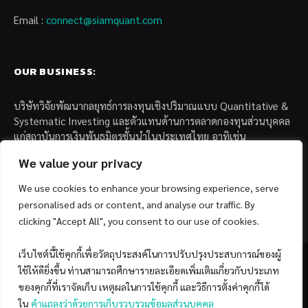
Email :
connect@siamquant.com
OUR BUSINESS:
บริษัทวิจัยพัฒนากลยุทธ์การลงทุนเชิงปริมาณแบบ Quantitative &
Systematic Investing และตัวแทนด้านการตลาดกองทุนส่วนบุคคล
แก่สถาบันการเงินพันธมิตรชั้นนำในประเทศไทย อาทิเช่น
We value your privacy
– บล. กรุงไทย เอ็กซ์สปริง จำกัด
– บล. ฟิลลิป (ประเทศไทย) จำกัด (มหาชน)
We use cookies to enhance your browsing experience, serve
– บล. บียอนด์ จำกัด (มหาชน)
personalised ads or content, and analyse our traffic. By
clicking "Accept All", you consent to our use of cookies.
เว็บไซต์นี้ใช้คุกกี้เพื่อวัตถุประสงค์ในการปรับปรุงประสบการณ์ของผู้
ใช้ให้ดียิ่งขึ้น ท่านสามารถศึกษารายละเอียดเพิ่มเติมเกี่ยวกับประเภท
ของคุกกี้ที่เราจัดเก็บ เหตุผลในการใช้คุกกี้ และวิธีการตั้งค่าคุกกี้ได้
Facebook
YouTube
ใน
คำแถลงว่าด้วยการเก็บรวบรวมข้อมูลส่วนบุคคล