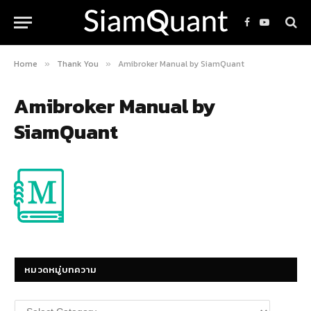
Facebook
YouTube
Home
Thank You
Amibroker Manual by SiamQuant
»
»
Amibroker Manual by
SiamQuant
หมวดหมู่บทความ
หมวด