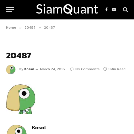
Facebook
YouTube
Home
20487
20487
»
»
20487
By
Kosol
March 24, 2016
No Comments
1 Min Read
Kosol