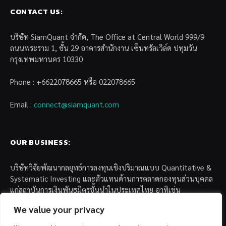
CONTACT US:
บริษัท SiamQuant จำกัด, The Office at Central World 999/9
ถนนพระราม 1, ชั้น 29 อาคารสำนักงาน เซ็นทรัลเวิล์ด ปทุมวัน
กรุงเทพมหานคร 10330
Phone : +6622078665 หรือ 022078665
Email :
connect@siamquant.com
OUR BUSINESS:
บริษัทวิจัยพัฒนากลยุทธ์การลงทุนเชิงปริมาณแบบ Quantitative &
Systematic Investing และตัวแทนด้านการตลาดกองทุนส่วนบุคคล
แก่สถาบันการเงินพันธมิตรชั้นนำในประเทศไทย อาทิเช่น
We value your privacy
– บล. กรุงไทย เอ็กซ์สปริง จำกัด
– บล. ฟิลลิป (ประเทศไทย) จำกัด (มหาชน)