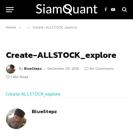
Facebook
YouTube
Home
Create-ALLSTOCK_explore
»
»
Create-ALLSTOCK_explore
By
BlueStepz
December 30, 2016
No Comments
1 Min Read
Create-ALLSTOCK_explore
BlueStepz