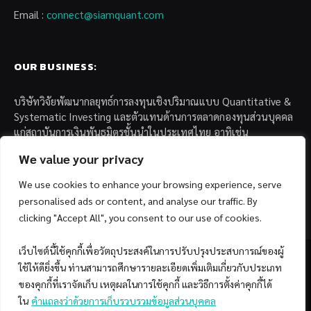
Email :
connect@siamquant.com
OUR BUSINESS:
บริษัทวิจัยพัฒนากลยุทธ์การลงทุนเชิงปริมาณแบบ Quantitative &
Systematic Investing และตัวแทนด้านการตลาดกองทุนส่วนบุคคล
แก่สถาบันการเงินพันธมิตรชั้นนำในประเทศไทย อาทิเช่น
We value your privacy
– บล. กรุงไทย เอ็กซ์สปริง จำกัด
– บล. ฟิลลิป (ประเทศไทย) จำกัด (มหาชน)
We use cookies to enhance your browsing experience, serve
– บล. บียอนด์ จำกัด (มหาชน)
personalised ads or content, and analyse our traffic. By
clicking "Accept All", you consent to our use of cookies.
เว็บไซต์นี้ใช้คุกกี้เพื่อวัตถุประสงค์ในการปรับปรุงประสบการณ์ของผู้
ใช้ให้ดียิ่งขึ้น ท่านสามารถศึกษารายละเอียดเพิ่มเติมเกี่ยวกับประเภท
ของคุกกี้ที่เราจัดเก็บ เหตุผลในการใช้คุกกี้ และวิธีการตั้งค่าคุกกี้ได้
Facebook
YouTube
ใน
คำแถลงว่าด้วยการเก็บรวบรวมข้อมูลส่วนบุคคล