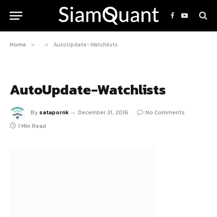
Facebook
YouTube
Home
AutoUpdate-Watchlists
»
»
AutoUpdate-Watchlists
By
satapornk
December 31, 2016
No Comments
1 Min Read