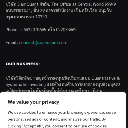
บริษัท SiamQuant จำกัด, The Office at Central World 999/9
ถนนพระราม 1, ชั้น 29 อาคารสำนักงาน เซ็นทรัลเวิล์ด ปทุมวัน
กรุงเทพมหานคร 10330
Phone : +6622078665 หรือ 022078665
Email :
connect@siamquant.com
OUR BUSINESS:
บริษัทวิจัยพัฒนากลยุทธ์การลงทุนเชิงปริมาณแบบ Quantitative &
Systematic Investing และตัวแทนด้านการตลาดกองทุนส่วนบุคคล
แก่สถาบันการเงินพันธมิตรชั้นนำในประเทศไทย อาทิเช่น
We value your privacy
– บล. กรุงไทย เอ็กซ์สปริง จำกัด
– บล. ฟิลลิป (ประเทศไทย) จำกัด (มหาชน)
We use cookies to enhance your browsing experience, serve
– บล. บียอนด์ จำกัด (มหาชน)
personalised ads or content, and analyse our traffic. By
clicking "Accept All", you consent to our use of cookies.