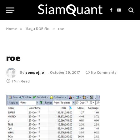
Facebook
YouTube
Home
ข้อมูล ROE ผิด
roe
»
»
roe
By
sompoj_p
October 29, 2017
No Comments
1 Min Read