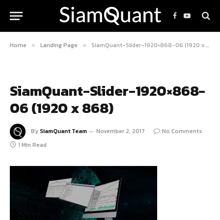
Facebook
YouTube
Home
Landing Page
SiamQuant-Slider-1920×868-06 (1920 x 868)
»
»
SiamQuant-Slider-1920×868-
06 (1920 x 868)
By
SiamQuant Team
November 2, 2017
No Comments
1 Min Read