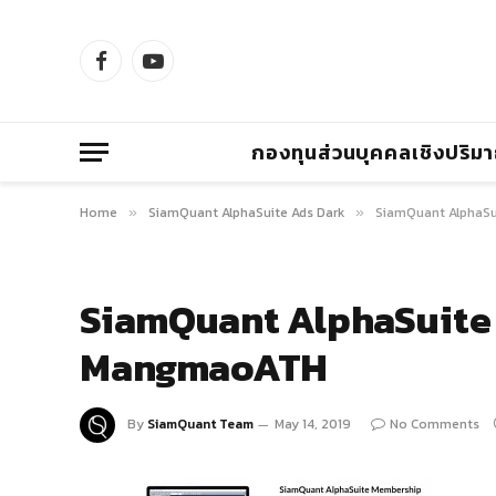
Facebook
YouTube
กองทุนส่วนบุคคลเชิงปริม
Home
SiamQuant AlphaSuite Ads Dark
SiamQuant AlphaSu
»
»
SiamQuant AlphaSuite
MangmaoATH
By
SiamQuant Team
May 14, 2019
No Comments