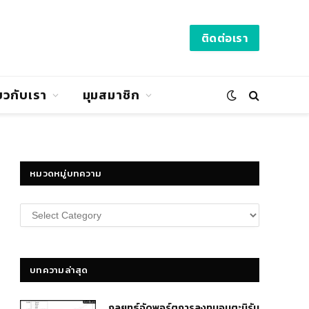
ติดต่อเรา
่ยวกับเรา
มุมสมาชิก
หมวดหมู่บทความ
หมวด
หมู่
บทความ
บทความล่าสุด
กลยุทธ์​จัดพอร์ตการลงทุนอมตะนิรัน