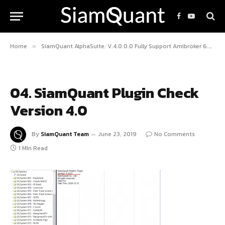
Facebook
YouTube
Home
SiamQuant AlphaSuite: V.4.0.0.0 Fully Support Amibroker 6.3 – Release 23.Jun.2018
»
04. SiamQuant Plugin Check
Version 4.0
By
SiamQuant Team
June 23, 2019
No Comments
1 Min Read