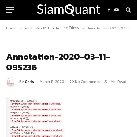
Facebook
YouTube
Home
amibroker หา function SQ ไม่เจอ
Annotation-2020-03-11-095236
»
»
Annotation-2020-03-11-
095236
By
Chris
March 11, 2020
No Comments
1 Min Read