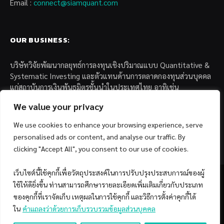
Email :
connect@siamquant.com
OUR BUSINESS:
บริษัทวิจัยพัฒนากลยุทธ์การลงทุนเชิงปริมาณแบบ Quantitative &
Systematic Investing และตัวแทนด้านการตลาดกองทุนส่วนบุคคล
แก่สถาบันการเงินพันธมิตรชั้นนำในประเทศไทย อาทิเช่น
We value your privacy
– บล. กรุงไทย เอ็กซ์สปริง จำกัด
– บล. ฟิลลิป (ประเทศไทย) จำกัด (มหาชน)
We use cookies to enhance your browsing experience, serve
– บล. บียอนด์ จำกัด (มหาชน)
personalised ads or content, and analyse our traffic. By
clicking "Accept All", you consent to our use of cookies.
เว็บไซต์นี้ใช้คุกกี้เพื่อวัตถุประสงค์ในการปรับปรุงประสบการณ์ของผู้
ใช้ให้ดียิ่งขึ้น ท่านสามารถศึกษารายละเอียดเพิ่มเติมเกี่ยวกับประเภท
ของคุกกี้ที่เราจัดเก็บ เหตุผลในการใช้คุกกี้ และวิธีการตั้งค่าคุกกี้ได้
Facebook
YouTube
ใน
คำแถลงว่าด้วยการเก็บรวบรวมข้อมูลส่วนบุคคล