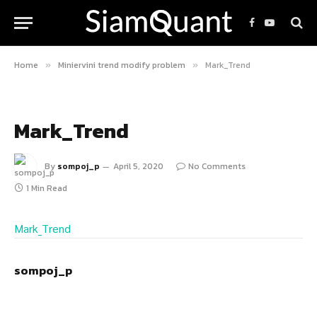
Facebook
YouTube
Home
Miniervini trend modify problem
Mark_Trend
»
»
Mark_Trend
By
sompoj_p
April 5, 2020
No Comments
1 Min Read
Mark_Trend
sompoj_p