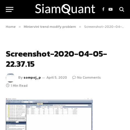
Facebook
YouTube
Home
Miniervini trend modify problem
Screenshot-2020-04-05-22.37.15
»
»
Screenshot-2020-04-05-
22.37.15
By
sompoj_p
April 5, 2020
No Comments
1 Min Read