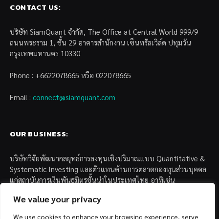
CONTACT US:
บริษัท SiamQuant จำกัด, The Office at Central World 999/9
ถนนพระราม 1, ชั้น 29 อาคารสำนักงาน เซ็นทรัลเวิล์ด ปทุมวัน
กรุงเทพมหานคร 10330
Phone : +6622078665 หรือ 022078665
Email :
connect@siamquant.com
OUR BUSINESS:
บริษัทวิจัยพัฒนากลยุทธ์การลงทุนเชิงปริมาณแบบ Quantitative &
Systematic Investing และตัวแทนด้านการตลาดกองทุนส่วนบุคคล
แก่สถาบันการเงินพันธมิตรชั้นนำในประเทศไทย อาทิเช่น
We value your privacy
– บล. กรุงไทย เอ็กซ์สปริง จำกัด
– บล. ฟิลลิป (ประเทศไทย) จำกัด (มหาชน)
We use cookies to enhance your browsing experience, serve