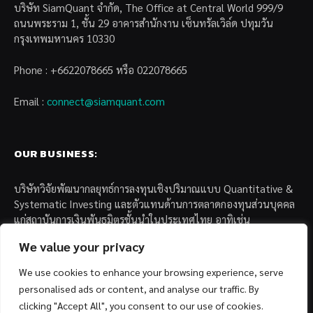
บริษัท SiamQuant จำกัด, The Office at Central World 999/9
ถนนพระราม 1, ชั้น 29 อาคารสำนักงาน เซ็นทรัลเวิล์ด ปทุมวัน
กรุงเทพมหานคร 10330
Phone : +6622078665 หรือ 022078665
Email :
connect@siamquant.com
OUR BUSINESS:
บริษัทวิจัยพัฒนากลยุทธ์การลงทุนเชิงปริมาณแบบ Quantitative &
Systematic Investing และตัวแทนด้านการตลาดกองทุนส่วนบุคคล
แก่สถาบันการเงินพันธมิตรชั้นนำในประเทศไทย อาทิเช่น
We value your privacy
– บล. กรุงไทย เอ็กซ์สปริง จำกัด
– บล. ฟิลลิป (ประเทศไทย) จำกัด (มหาชน)
We use cookies to enhance your browsing experience, serve
– บล. บียอนด์ จำกัด (มหาชน)
personalised ads or content, and analyse our traffic. By
clicking "Accept All", you consent to our use of cookies.