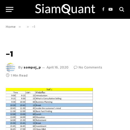
Facebook
YouTube
Home
-1
»
»
-1
By
sompoj_p
April 16, 2020
No Comments
1 Min Read