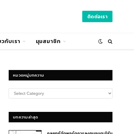
ติดต่อเรา
่ยวกับเรา
มุมสมาชิก
หมวดหมู่บทความ
หมวด
หมู่
บทความ
บทความล่าสุด
กลยุทธ์​จัดพอร์ตการลงทุนอมตะนิรัน