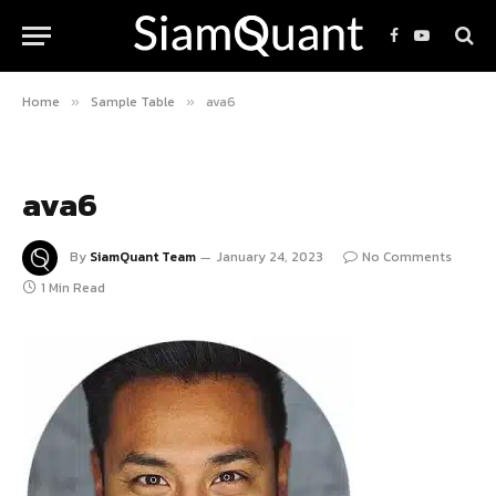
Facebook
YouTube
Home
Sample Table
ava6
»
»
ava6
By
SiamQuant Team
January 24, 2023
No Comments
1 Min Read