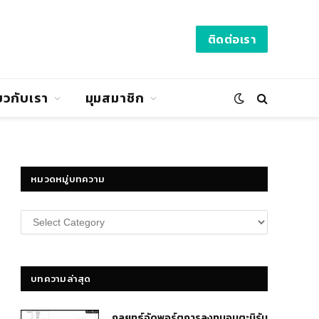
ติดต่อเรา
่ยวกับเรา
มุมสมาชิก
หมวดหมู่บทความ
หมวด
หมู่
บทความ
บทความล่าสุด
กลยุทธ์​จัดพอร์ตการลงทุนอมตะนิรัน