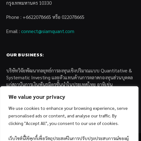
กรุงเทพมหานคร 10330
Phone : +6622078665 หรือ 022078665
Email :
connect@siamquant.com
OUR BUSINESS:
บริษัทวิจัยพัฒนากลยุทธ์การลงทุนเชิงปริมาณแบบ Quantitative &
Systematic Investing และตัวแทนด้านการตลาดกองทุนส่วนบุคคล
แก่สถาบันการเงินพันธมิตรชั้นนำในประเทศไทย อาทิเช่น
We value your privacy
– บล. กรุงไทย เอ็กซ์สปริง จำกัด
– บล. ฟิลลิป (ประเทศไทย) จำกัด (มหาชน)
We use cookies to enhance your browsing experience, serve
– บล. บียอนด์ จำกัด (มหาชน)
personalised ads or content, and analyse our traffic. By
clicking "Accept All", you consent to our use of cookies.
เว็บไซต์นี้ใช้คุกกี้เพื่อวัตถุประสงค์ในการปรับปรุงประสบการณ์ของผู้