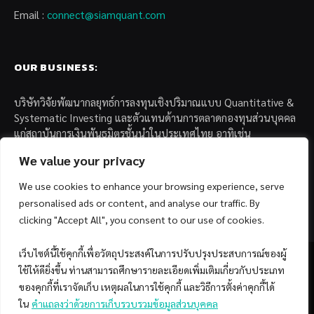
Email :
connect@siamquant.com
OUR BUSINESS:
บริษัทวิจัยพัฒนากลยุทธ์การลงทุนเชิงปริมาณแบบ Quantitative &
Systematic Investing และตัวแทนด้านการตลาดกองทุนส่วนบุคคล
แก่สถาบันการเงินพันธมิตรชั้นนำในประเทศไทย อาทิเช่น
We value your privacy
– บล. กรุงไทย เอ็กซ์สปริง จำกัด
– บล. ฟิลลิป (ประเทศไทย) จำกัด (มหาชน)
We use cookies to enhance your browsing experience, serve
– บล. บียอนด์ จำกัด (มหาชน)
personalised ads or content, and analyse our traffic. By
clicking "Accept All", you consent to our use of cookies.
เว็บไซต์นี้ใช้คุกกี้เพื่อวัตถุประสงค์ในการปรับปรุงประสบการณ์ของผู้
ใช้ให้ดียิ่งขึ้น ท่านสามารถศึกษารายละเอียดเพิ่มเติมเกี่ยวกับประเภท
ของคุกกี้ที่เราจัดเก็บ เหตุผลในการใช้คุกกี้ และวิธีการตั้งค่าคุกกี้ได้
Facebook
YouTube
ใน
คำแถลงว่าด้วยการเก็บรวบรวมข้อมูลส่วนบุคคล