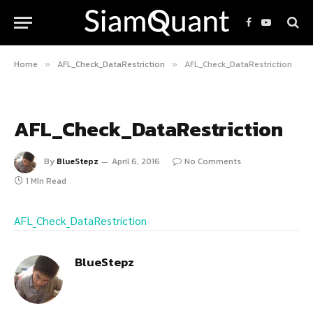
Facebook
YouTube
Home
AFL_Check_DataRestriction
AFL_Check_DataRestriction
»
»
AFL_Check_DataRestriction
By
BlueStepz
April 6, 2016
No Comments
1 Min Read
AFL_Check_DataRestriction
BlueStepz