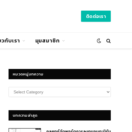
ติดต่อเรา
่ยวกับเรา
มุมสมาชิก
หมวดหมู่บทความ
หมวด
หมู่
บทความ
บทความล่าสุด
กลยุทธ์​จัดพอร์ตการลงทุนอมตะนิรัน