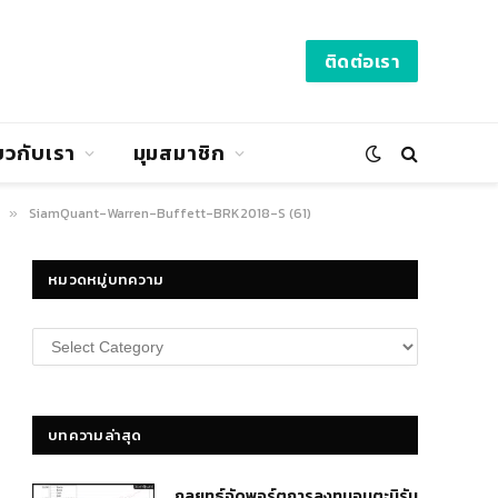
ติดต่อเรา
่ยวกับเรา
มุมสมาชิก
SiamQuant-Warren-Buffett-BRK2018-S (61)
»
หมวดหมู่บทความ
หมวด
หมู่
บทความ
บทความล่าสุด
กลยุทธ์​จัดพอร์ตการลงทุนอมตะนิรัน